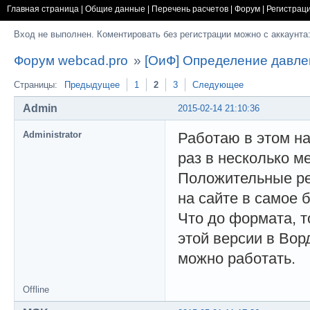
Главная страница
|
Общие данные
|
Перечень расчетов
|
Форум
|
Регистрац
Вход не выполнен. Коментировать без регистрации можно с аккаунта
Форум webcad.pro
»
[ОиФ] Определение давле
Страницы:
Предыдущее
1
2
3
Следующее
Admin
2015-02-14 21:10:36
Administrator
Работаю в этом на
раз в несколько м
Положительные ре
на сайте в самое 
Что до формата, то
этой версии в Вор
можно работать.
Offline