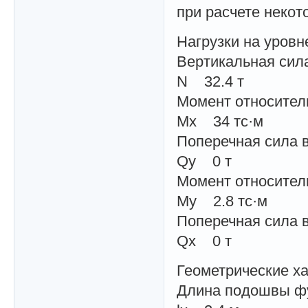
при расчете неко
Нагрузки на уров
Вертикальная сил
N 32.4 т
Момент относител
Mx 34 тс·м
Поперечная сила в
Qy 0 т
Момент относител
My 2.8 тс·м
Поперечная сила в
Qx 0 т
Геометрические х
Длина подошвы ф