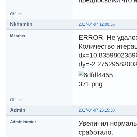
предпосылки что и
Offline
Nkhamkh
2017-04-07 12:00:56
Member
ERROR: Не удалос
Количество итерац
dx=10.8359802389
dy=-2.2752958300
Offline
Admin
2017-04-07 23:15:38
Administrator
Увеличил нормальн
сработало.