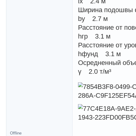
lx 2.4 м
Ширина подошвы 
by 2.7 м
Расстояние от пов
hгр 3.1 м
Расстояние от уро
hфунд 3.1 м
Осредненный объе
γ 2.0 т/м³
Offline