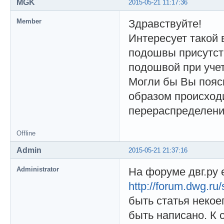
MGK
2015-05-21 11:17:36
Member
Здравствуйте!
Интересует такой 
подошвы присутств
подошвой при учете
Могли бы Вы пояс
образом происход
перераспределени
Offline
Admin
2015-05-21 21:37:16
Administrator
На форуме двг.ру 
http://forum.dwg.r
быть статья некое
быть написано. К 