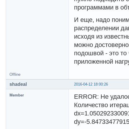
программами в об
И еще, надо поним
распределении да
исходя из известн
можно достоверно
подошвой - это то
приложенной нагру
Offline
shadeal
2016-04-12 18:00:26
Member
ERROR: Не удалос
Количество итерац
dx=1.05029233009
dy=-5.8473347791