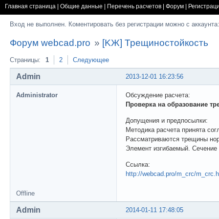
Главная страница
|
Общие данные
|
Перечень расчетов
|
Форум
|
Регистрац
Вход не выполнен. Коментировать без регистрации можно с аккаунта
Форум webcad.pro
»
[KЖ] Трещиностойкость
Страницы:
1
2
Следующее
Admin
2013-12-01 16:23:56
Administrator
Обсуждение расчета:
Проверка на образование т
Допущения и предпосылки:
Методика расчета принята сог
Рассматриваются трещины нор
Элемент изгибаемый. Сечение
Ссылка:
http://webcad.pro/m_crc/m_crc.h
Offline
Admin
2014-01-11 17:48:05