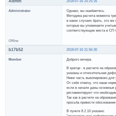
Admin
2018-07-16 20:25:16
Administrator
Однако, вы ошибаетесь.
Методика расчета момента трещ
в каких случаях брать, это ж
которые вы упоминаете учитыв
соответствующие места в СП п
Offline
b17b52
2018-07-16 21:56:30
Member
Доброго вечера.
В кратце - в расчете на образ
указаны и относительная дефор
Ниже часть выкопировоко для 
От себя отмечу, что наши норм
если в начале даны основные р
регламентируют что необходи
Так как в расчете на образвани
просьба привести обоснование
В пункте 8.2.10 указано:
"относительную деформацию к