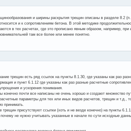
инообразования и ширины раскрытия трещин описаны в разделе 8.2 (п.п.
е относится и к сопротивлениям бетона. В этой методике продолжительн
аются в тех расчетах, где это прописано явным образом, например, пр
овнимательней там все более или менее понятно.
ование трещин есть ряд ссылок на пункты 8.1.30, где указаны как раз ра
мация и пункт 6.1.12 где указаны как раз разные расчетные сопротивле
упрощения и ускорения понимания.
ы конечно почти все написаны не очень хорошо и создают множество пут
асчетные параметры для тех или иных видов расчетов, трещин и т.д., т
мо принимать.
е трещин присутствуют ссылки (хоть и не везде конечно) на пункты 6.1.1
 почему не нужно учитывать указанные в начале по сути исходные данн
райнего растянутого волокна бетона принимают