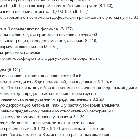
 bt ,ult  при кратковременном действии нагрузки (8.1.30);
ций в сечении элемента , 0,00015 bt ult   ;"
мя строками относительная деформация принимается с учетом пункта 8.1
та s  определяют по формуле (8.137)
одольной растянутой арматуре в сечении с трещиной
альных трещин, определяемое по указаниям 8.2.16,
ормулах значения crc M  M ;
сматриваемой нагрузки.
чение коэффициента s  допускается определять по
ле (8.121)."
 образования трещин на основе нелинейной
одят исходя из общих положений, приведенных в 6.1.24 и
работы бетона в растянутой зоне нормального сечения,определяемой диаг
инимают для предельных состояний второй группы.
 решения системы уравнений, представленных в 8.1.20
ную деформацию бетона bt ,max  у растянутой грани элемента
, равной предельному значению относительной деформации
 , определяемому согласно указаниям 8.1.30."
ения бетона bt  в зависимости от относительных
о приведенным в 6.1.20 и 6.1.21 диаграммам. При этом
ения бетона сжатию b R заменяют на расчетные значения