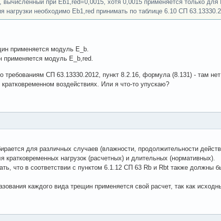
 вычисленный при Eb1,red=0,0015, хотя 0,0015 применяется только для
 нагрузки необходимо Eb1,red принимать по таблице 6.10 СП 63.13330.
щин применяется модуль E_b.
н применяется модуль E_b,red.
 требованиям СП 63.13330.2012, пункт 8.2.16, формула (8.131) - там н
кратковременном воздействиях. Или я что-то упускаю?
дбирается для различных случаев (влажности, продолжительности действ
 кратковременных нагрузок (расчетных) и длительных (нормативных).
ать, что в соответствии с пунктом 6.1.12 СП 63 Rb и Rbt также должны 
азования каждого вида трещин применяется свой расчет, так как исходн