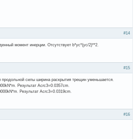
#14
нный момент инерции. Отсутствует b*yc*(yc/2)**2.
#15
и продольной силы ширина раскрытия трещин уменьшается.
300kN*m. Результат Acrc3=0.0357cm.
8000kN*m. Результат Acrc3=0.0319cm.
#16