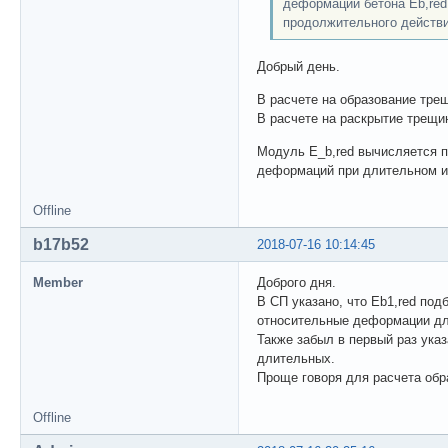
деформации бетона Eb,red,
продолжительного действия
Добрый день.
В расчете на образование тре
В расчете на раскрытие трещи
Модуль E_b,red вычисляется по
деформаций при длительном и 
Offline
b17b52
2018-07-16 10:14:45
Member
Доброго дня.
В СП указано, что Eb1,red по
относительные деформации для
Также забыл в первый раз указ
длительных.
Проще говоря для расчета обр
Offline