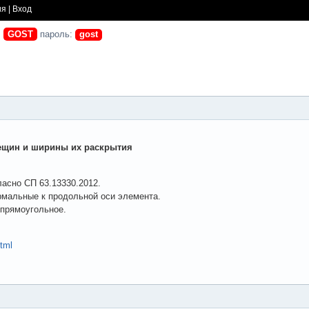
ия
|
Вход
:
GOST
пароль:
gost
рещин и ширины их раскрытия
ласно СП 63.13330.2012.
мальные к продольной оси элемента.
 прямоугольное.
tml