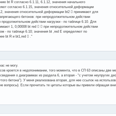
ию bt R согласно 6.1.11, 6.1.12, значения начального
ляют согласно 6.1.15, значения относительной деформации
.12, значения относительной деформации bt2  принимают для
напрягающего бетонов: при непродолжительном действии
при продолжительном действии нагрузки - по таблице 6.10. Для
мают 1, 0,00008 bt red   при непродолжительном действии
м - по таблице 6.10; значения bt ,red E определяют по
е bt R и bt1,red  ."
час не могу.
сов кроется в недопонимании, того момента, что в СП 63 описаны две 
сведения о диаграммах из раздела 6, а вторая - "с учетом неупругих де
ого бетона"). У меня реализована вторая, для нее ссылок на использов
ие вопросы). Если прочитать те цитаты которые вы привели обращая вни