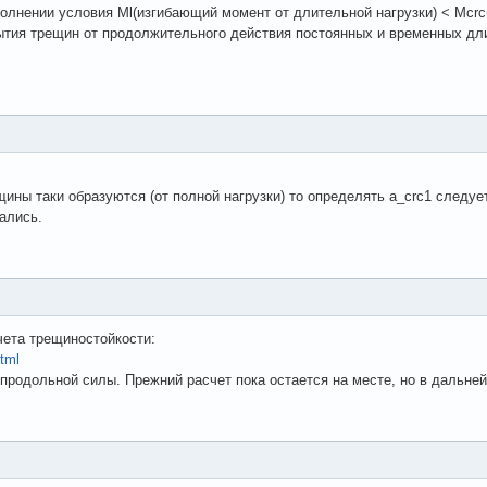
олнении условия Ml(изгибающий момент от длительной нагрузки) < Mcr
тия трещин от продолжительного действия постоянных и временных длите
щины таки образуются (от полной нагрузки) то определять a_crc1 следу
ались.
ета трещиностойкости:
tml
продольной силы. Прежний расчет пока остается на месте, но в дальне