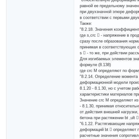
равной ее предельному значению
при двухзначной эпюре деформа
в соответствии с первыми дву
Также:
"8.2.18. Значения коэффициен
где s,crc  - напряжение в пр
сразу после образования норм
принимая в соответствующих ф
s  - то же, при действии рас
Для изгибаемых элементов зна
формуле (8.138)
где crc M определяют по форму
"8.2.14. Определение момента
деформационной модели произв
8.1.20 - 8.1.30, но с учетом 
характеристики материалов пр
Значение crc M определяют из
- 8.1.30, принимая относитель
от действия внешней нагрузки
бетона при растяжении bt ,ult 
"6.1.22. Растягивающие напряж
деформаций bt  определяют п
расчетные значения сопротивл