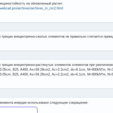
ещиностойкость на обновленный расчет.
//webcad.pro/archives/archives_m_crc2.html
 трещин внецентренно-сжатых элементов не правильно считается приведе
я трещин внецентренно-растянутых элементов элементов при увеличени
0.05cm, B25, A400, As=59.29cm2, Ac=2.2cm2, ds=6.1cm, M=800kN*m, N=
0.05cm, B25, A400, As=59.29cm2, Ac=2.2cm2, ds=6.1cm, M=800kN*m, N=
 момента инерции использовано следующее сокращение: