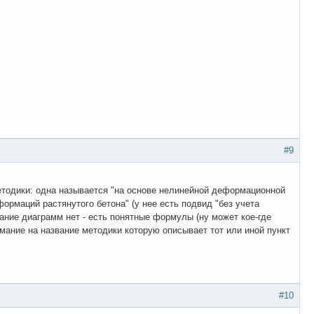
#9
методики: одна называется "на основе нелинейной деформационной
формаций растянутого бетона" (у нее есть подвид "без учета
ание диаграмм нет - есть понятные формулы (ну может кое-где
мание на название методики которую описывает тот или иной пункт
#10