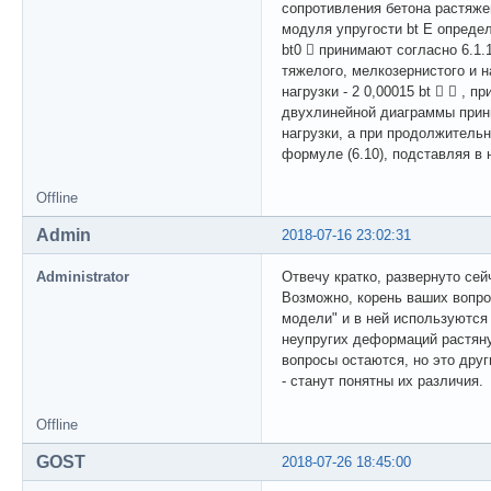
сопротивления бетона растяжен
модуля упругости bt E опреде
bt0  принимают согласно 6.1
тяжелого, мелкозернистого и 
нагрузки - 2 0,00015 bt   , 
двухлинейной диаграммы прини
нагрузки, а при продолжительно
формуле (6.10), подставляя в не
Offline
Admin
2018-07-16 23:02:31
Administrator
Отвечу кратко, развернуто сей
Возможно, корень ваших вопро
модели" и в ней используются 
неупругих деформаций растянут
вопросы остаются, но это друг
- станут понятны их различия.
Offline
GOST
2018-07-26 18:45:00