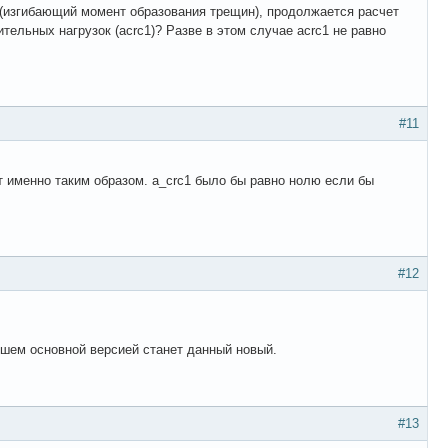
c(изгибающий момент образования трещин), продолжается расчет
льных нагрузок (acrc1)? Разве в этом случае acrc1 не равно
#11
ет именно таким образом. a_crc1 было бы равно нолю если бы
#12
йшем основной версией станет данный новый.
#13